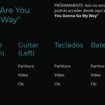
PRÓXIMAMENTE. Aún no están
"Are You
podrás acceder desde aquí a 
You Gonna Go My Way"
 Way"
r
Guitar
Teclados
Bate
h)
(Left)
Partitura
Partitura
Partitur
Video
Video
Video
Clic
Clic
Clic