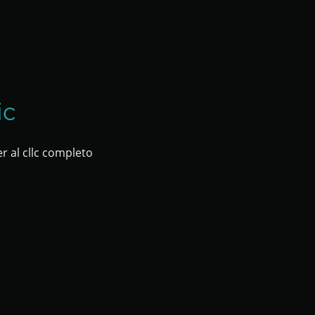
ic
 al cllc completo