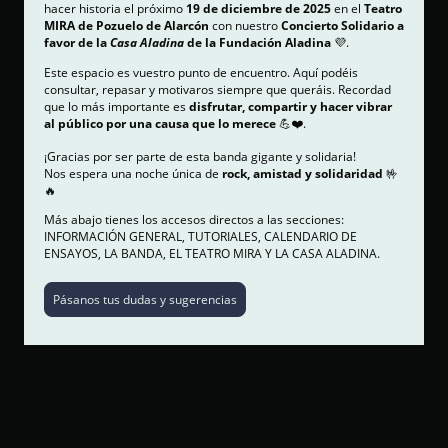
hacer historia el próximo
19 de diciembre de 2025
en el
Teatro
MIRA de Pozuelo de Alarcón
con nuestro
Concierto Solidario a
favor de la
Casa Aladina
de la Fundación Aladina
💜.
Este espacio es vuestro punto de encuentro. Aquí podéis
consultar, repasar y motivaros siempre que queráis. Recordad
que lo más importante es
disfrutar, compartir y hacer vibrar
al público por una causa que lo merece
💪❤️
.
¡Gracias por ser parte de esta banda gigante y solidaria!
Nos espera una noche única de
rock, amistad y solidaridad
🤟
🔥
Más abajo tienes los accesos directos a las secciones:
INFORMACIÓN GENERAL, TUTORIALES, CALENDARIO DE
ENSAYOS, LA BANDA, EL TEATRO MIRA Y LA CASA ALADINA.
Pásanos tus dudas y sugerencias