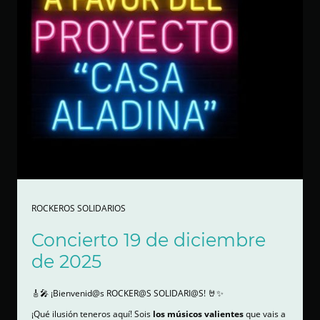
ROCKEROS SOLIDARIOS
Concierto 19 de diciembre
de 2025
🎸🎤 ¡Bienvenid@s ROCKER@S SOLIDARI@S! 🤘✨
¡Qué ilusión teneros aquí! Sois
los músicos valientes
que vais a